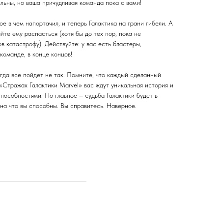
льны, но ваша причудливая команда пока с вами!
ое в чем напортачил, и теперь Галактика на грани гибели. А
йте ему распасться (хотя бы до тех пор, пока не
 катастрофу)! Действуйте: у вас есть бластеры,
команде, в конце концов!
огда все пойдет не так. Помните, что каждый сделанный
«Стражах Галактики Marvel» вас ждут уникальная история и
пособностями. Но главное – судьба Галактики будет в
 на что вы способны. Вы справитесь. Наверное.