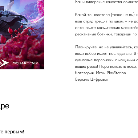
Ваши лидерские качества сомните
Какой-то недотепа (точно не вы) к
ваш отряд трещит по швам – не да
остановите космических масштабов
реактивные ботинки, товарищи по 
Планируйте, но не удивляйтесь, к
вами выбор имеет последствия. В 
культовые персонажи с мощными с
ваших руках! Пора показать всем,
Категория: Игры PlayStation
Версия: Цифровая
аре
те первым!