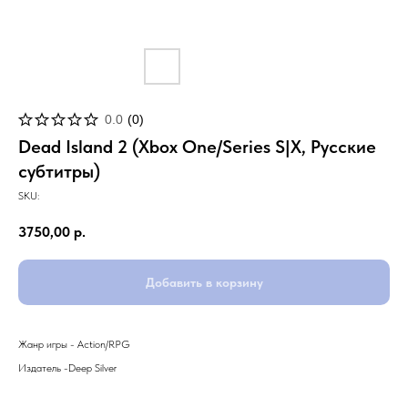
0.0
(
0
)
Dead Island 2 (Xbox One/Series S|X, Русские
субтитры)
SKU:
3750,00
р.
Добавить в корзину
Жанр игры - Action/RPG
Издатель -Deep Silver