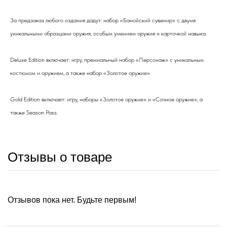
За предзаказ любого издания дадут: набор «Банойский сувенир» с двумя
уникальными образцами оружия, особым умением оружия и карточкой навыка.
Deluxe Edition включает: игру, премиальный набор «Персонаж» с уникальным
костюмом и оружием, а также набор «Золотое оружие».
Gold Edition включает: игру, наборы «Золотое оружие» и «Сочное оружие», а
также Season Pass.
Отзывы о товаре
Отзывов пока нет. Будьте первым!