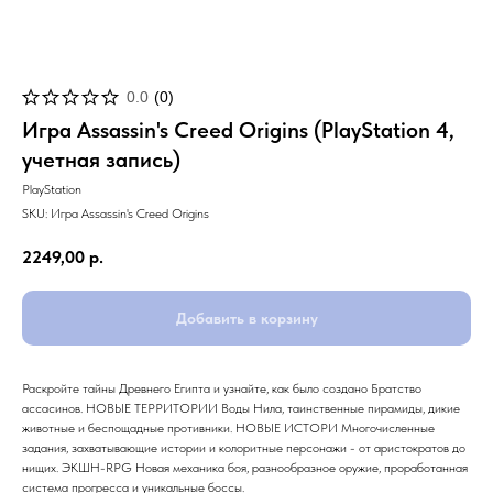
0.0
(
0
)
Игра Assassin's Creed Origins (PlayStation 4,
учетная запись)
PlayStation
SKU:
Игра Assassin's Creed Origins
2249,00
р.
Добавить в корзину
Раскройте тайны Древнего Египта и узнайте, как было создано Братство
ассасинов. НОВЫЕ ТЕРРИТОРИИ Воды Нила, таинственные пирамиды, дикие
животные и беспощадные противники. НОВЫЕ ИСТОРИ Многочисленные
задания, захватывающие истории и колоритные персонажи - от аристократов до
нищих. ЭКШН-RPG Новая механика боя, разнообразное оружие, проработанная
система прогресса и уникальные боссы.