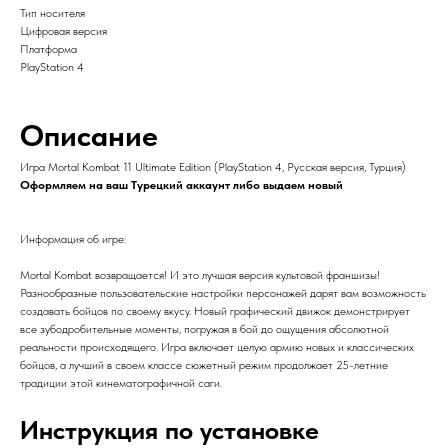
Тип носителя
Цифровая версия
Платформа
PlayStation 4
Описание
Игра Mortal Kombat 11 Ultimate Edition (PlayStation 4, Русская версия, Турция)
Оформляем на ваш Турецкий аккаунт либо выдаем новый
Информация об игре:
Mortal Kombat возвращается! И это лучшая версия культовой франшизы!
Разнообразные пользовательские настройки персонажей дарят вам возможность
создавать бойцов по своему вкусу. Новый графический движок демонстрирует
все зубодробительные моменты, погружая в бой до ощущения абсолютной
реальности происходящего. Игра включает целую армию новых и классических
бойцов, а лучший в своем классе сюжетный режим продолжает 25-летние
традиции этой кинематографичной саги.
Инструкция по установке