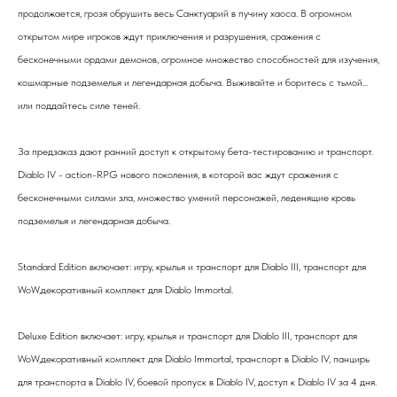
продолжается, грозя обрушить весь Санктуарий в пучину хаоса. В огромном
открытом мире игроков ждут приключения и разрушения, сражения с
бесконечными ордами демонов, огромное множество способностей для изучения,
кошмарные подземелья и легендарная добыча. Выживайте и боритесь с тьмой...
или поддайтесь силе теней.
За предзаказ дают ранний доступ к открытому бета-тестированию и транспорт.
Diablo IV - action-RPG нового поколения, в которой вас ждут сражения с
бесконечными силами зла, множество умений персонажей, леденящие кровь
подземелья и легендарная добыча.
Standard Edition включает: игру, крылья и транспорт для Diablo III, транспорт для
WoW,декоративный комплект для Diablo Immortal.
Deluxe Edition включает: игру, крылья и транспорт для Diablo III, транспорт для
WoW,декоративный комплект для Diablo Immortal, транспорт в Diablo IV, панцирь
для транспорта в Diablo IV, боевой пропуск в Diablo IV, доступ к Diablo IV за 4 дня.