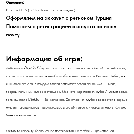
Описание:
Игра Diablo IV (PC Battle.net, Русская озвучка)
Оформляем на аккаунт с регионом Турция
Помогаем с регистрацией аккаунта на вашу
почту
Информация об игре:
Diablo IV
Действие в
происходит спустя 60 лет после событий
третьей части
,
после того, как миллионы людей были убиты действиями как Высоких Небес, так
и Пылающего Ада. В вакууме власти всплывает легендарное имя — Лилит,
прародительницы человечества, дочь Мефисто, королева
суккубов
Лилит, впервые
Diablo II
появившаяся в
. Её хватка над Санктуарием глубоко врезается в сердца
мужчин и женщин, культивируя худшее в его обитателях и оставляя мир в тёмном,
безнадежном месте.
Оставьте надежду: бесконечное противостояние Небес и Преисподней