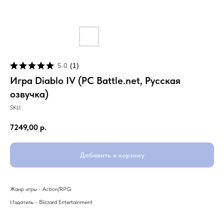
5.0
(
1
)
Игра Diablo IV (PC Battle.net, Русская
озвучка)
SKU:
7249,00
р.
Добавить в корзину
Жанр игры - Action/RPG
Издатель -
Blizzard Entertainmen
t