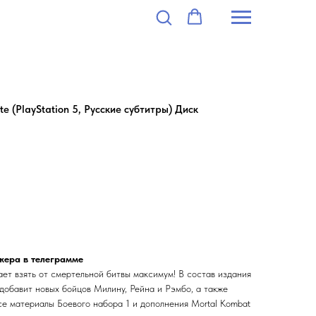
e (PlayStation 5, Русские субтитры) Диск
жера в телеграмме
гает взять от смертельной битвы максимум! В состав издания
добавит новых бойцов Милину, Рейна и Рэмбо, а также
все материалы Боевого набора 1 и дополнения Mortal Kombat