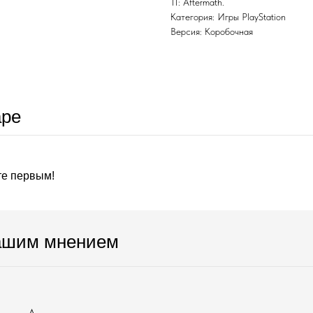
11: Aftermath.
Категория: Игры PlayStation
Версия: Коробочная
аре
те первым!
ашим мнением