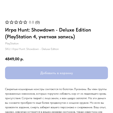
0.0
(
0
)
Игра Hunt: Showdown - Deluxe Edition
(PlayStation 4, учетная запись)
PlayStation
SKU:
Игра Hunt: Showdown - Deluxe Edition
4849,00
р.
Добавить в корзину
Свирепые кошмарные монстры скитаются по болотам Луизианы. Вы член группы
прожженных наемников, которым поручили избавить мир от их леденящего кровь
присутствия. Сотрите тварей с лица земли, и вам щедро заплатят. На эти деньги
вы сможете приобрести еще более продвинутое и мощное оружие. Но если вы
провалите задание, смерть заберет вашего персонажа и снаряжение. Ваш опыт,
однако, навсегда останется в вашем резерве охотников, также известном как