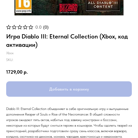
0.0
(
0
)
Игра Diablo III: Eternal Collection (Xbox, код
активации)
Xbox
SKU:
1729,00
р.
Добавить в корзину
Diablo III: Eternal Collection объединяет в себе оригинальную игру и выпущенные
дополнения Reaper of Souls и Rise of the Necromancer. В общей сложности
игроков ожидают пять актов, набитых под завязку монстрами и боссами,
некоторые из которых будут сниться героям в кошмарах. Чтобы одолеть тварей из
преисподней, разработчики подготовили сразу семь классов, включая варвара,
колдуна, охотника на демонов, монаха, чародея, крестоносца и некроманта.