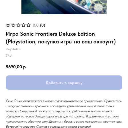
0.0
(
0
)
Игра Sonic Frontiers Deluxe Edition
(Playstation, покупка игры на ваш аккаунт)
PlayStation
SKU:
5690,00
р.
Добавить в корзину
Ёжик Соник отправляется в новое головокружительное приключение! Сражайтесь
с могущественными врагами и исследуйте удивительный мир, полный тайн и
загадок. Преодолевайте скорость звука и покоряйте новые высоты на пяти
обширных островах Звездопада в мире, где нет границ. Устремитесь навстречу
приключениям, обретите силу Древних и бросьте вызов невиданным противникам.
Встречайте игру про Соника в совершенно новом формате!