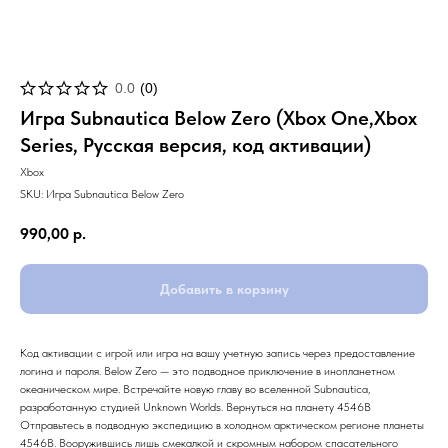
0.0
(
0
)
Игра Subnautica Below Zero (Xbox One,Xbox
Series, Русская версия, код активации)
Xbox
SKU:
Игра Subnautica Below Zero
990,00
р.
Добавить в корзину
Код активации с игрой или игра на вашу учетную запись через предоставление
логина и пароля. Below Zero — это подводное приключение в инопланетном
океаническом мире. Встречайте новую главу во вселенной Subnautica,
разработанную студией Unknown Worlds. Вернуться на планету 4546B
Отправьтесь в подводную экспедицию в холодном арктическом регионе планеты
4546B. Вооружившись лишь смекалкой и скромным набором спасательного