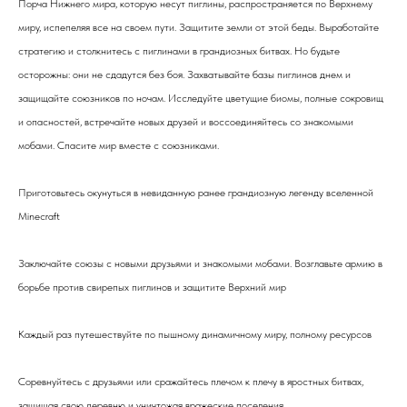
Порча Нижнего мира, которую несут пиглины, распространяется по Верхнему
миру, испепеляя все на своем пути. Защитите земли от этой беды. Выработайте
стратегию и столкнитесь с пиглинами в грандиозных битвах. Но будьте
осторожны: они не сдадутся без боя. Захватывайте базы пиглинов днем и
защищайте союзников по ночам. Исследуйте цветущие биомы, полные сокровищ
и опасностей, встречайте новых друзей и воссоединяйтесь со знакомыми
мобами. Спасите мир вместе с союзниками.
Приготовьтесь окунуться в невиданную ранее грандиозную легенду вселенной
Minecraft
Заключайте союзы с новыми друзьями и знакомыми мобами. Возглавьте армию в
борьбе против свирепых пиглинов и защитите Верхний мир
Каждый раз путешествуйте по пышному динамичному миру, полному ресурсов
Соревнуйтесь с друзьями или сражайтесь плечом к плечу в яростных битвах,
защищая свою деревню и уничтожая вражеские поселения