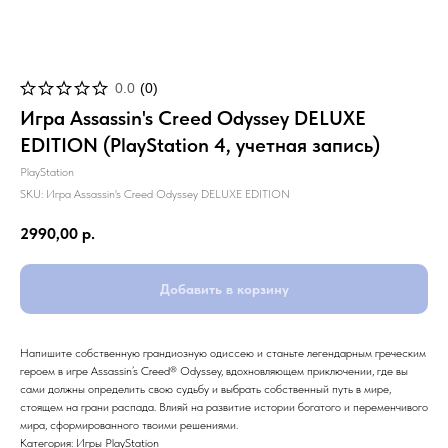
0.0
(
0
)
Игра Assassin's Creed Odyssey DELUXE
EDITION (PlayStation 4, учетная запись)
PlayStation
SKU:
Игра Assassin's Creed Odyssey DELUXE EDITION
2990,00
р.
Добавить в корзину
Напишите собственную грандиозную одиссею и станьте легендарным греческим
героем в игре Assassin’s Creed® Odyssey, вдохновляющем приключении, где вы
сами должны определить свою судьбу и выбрать собственный путь в мире,
стоящем на грани распада. Влияй на развитие истории богатого и переменчивого
мира, сформированного твоими решениями.
Категория: Игры PlayStation