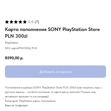
5.0
(
7
)
Карта пополнения SONY PlayStation Store
PLN 300zl
PlayStation
SKU:
картаPSN300zl_PLN
8590,00
р.
Добавить в корзину
Пополнение кошелька SONY PlayStation Store PLN 300zl (как покупать игры с
русским языком - читайте описание, тк карта для уч записей Польши, код
активации приходит в мэссенджер)
Категория: PlayStation карты пополнения
Версия: Цифровая