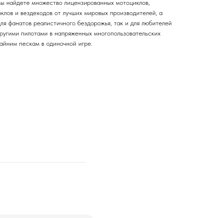
 вы найдете множество лицензированных мотоциклов,
иклов и вездеходов от лучших мировых производителей, а
ля фанатов реалистичного бездорожья, так и для любителей
другими пилотами в напряженных многопользовательских
айним пескам в одиночной игре.