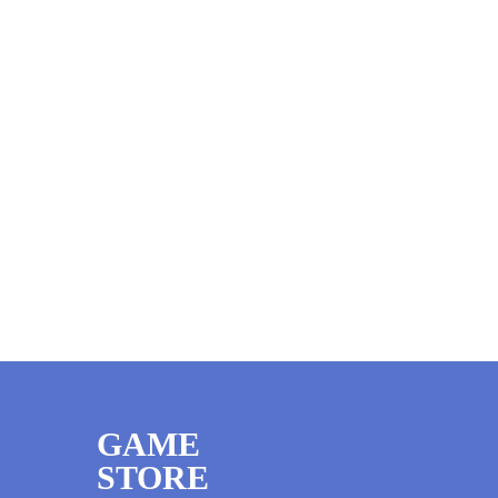
GAME
STORE