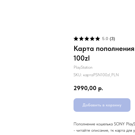
5.0
(
3
)
Карта пополнения 
100zl
PlayStation
SKU:
картаPSN100zl_PLN
2990,00
р.
Добавить в корзину
Пополнение кошелька SONY PlaySta
- читайте описание, тк карта для