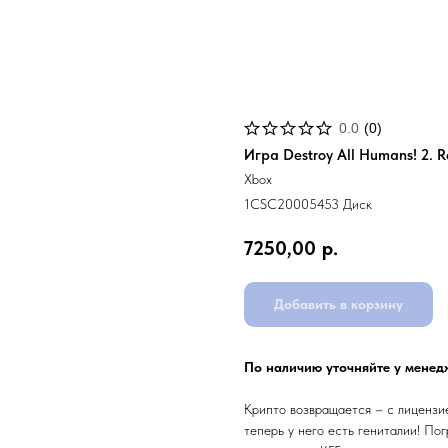
0.0
(
0
)
Игра Destroy All Humans! 2. 
Xbox
1CSC20005453 Диск
7250,00
р.
Добавить в корзину
По наличию уточняйте у менед
Крипто возвращается – с лицензи
теперь у него есть гениталии! По