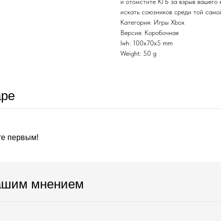
и отомстите КГБ за взрыв вашего 
искать союзников среди той самой
Категория: Игры Xbox
Версия: Коробочная
lwh: 100x70x5 mm
Weight: 50 g
аре
те первым!
ашим мнением