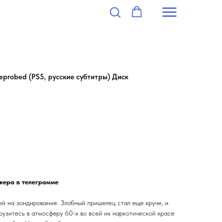
Reprobed (PS5, русские субтитры) Диск
жера в телеграмме
ей на зондирование. Злобный пришелец стал еще круче, и
грузитесь в атмосферу 60-х во всей их наркотической красе