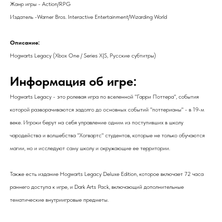
Жанр игры - Action/RPG
Издатель -Warner Bros. Interactive Entertainment/Wizarding World
Описание:
Hogwarts Legacy (Xbox One / Series X|S, Русские субтитры)
Информация об игре:
Hogwarts Legacy - это ролевая игра по вселенной "Гарри Поттера", события
которой разворачиваются задолго до основных событий "поттерианы" - в 19-м
веке. Игроки берут на себя управление одним из поступивших в школу
чародейства и волшебства "Хогвартс" студентов, которые не только обучаются
магии, но и исследуют саму школу и окружающие ее территории.
Также есть издание Hogwarts Legacy Deluxe Edition, которое включает 72 часа
раннего доступа к игре, и Dark Arts Pack, включающий дополнительные
тематические внутриигровые предметы.