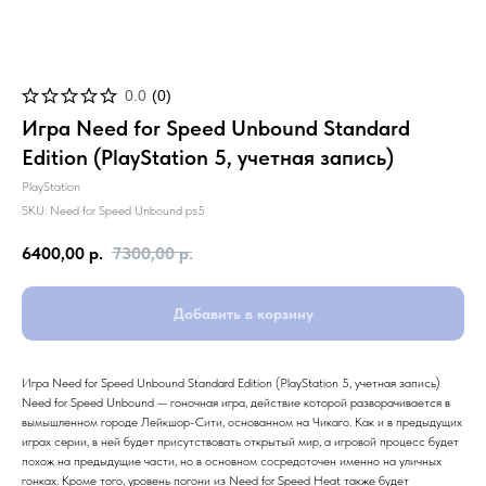
0.0
(
0
)
Игра Need for Speed Unbound Standard
Edition (PlayStation 5, учетная запись)
PlayStation
SKU:
Need for Speed Unbound ps5
6400,00
р.
7300,00
р.
Добавить в корзину
Игра Need for Speed Unbound Standard Edition (PlayStation 5, учетная запись)
Need for Speed Unbound — гоночная игра, действие которой разворачивается в
вымышленном городе Лейкшор-Сити, основанном на Чикаго. Как и в предыдущих
играх серии, в ней будет присутствовать открытый мир, а игровой процесс будет
похож на предыдущие части, но в основном сосредоточен именно на уличных
гонках. Кроме того, уровень погони из Need for Speed Heat также будет