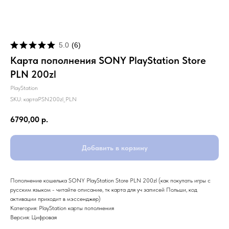
5.0
(
6
)
Карта пополнения SONY PlayStation Store
PLN 200zl
PlayStation
SKU:
картаPSN200zl_PLN
6790,00
р.
Добавить в корзину
Пополнение кошелька SONY PlayStation Store PLN 200zl (как покупать игры с
русским языком - читайте описание, тк карта для уч записей Польши, код
активации приходит в мэссенджер)
Категория: PlayStation карты пополнения
Версия: Цифровая