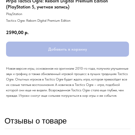
Игра Tactics Ogre: Reborn Digital Premium Edition
(PlayStation 5, учетная запись)
PlayStation
Tactics Ogre: Reborn Digital Premium Edition
2590,00
р.
Добавить в корзину
Новая версия игры, основанная на оригинале 2010-го года, получила улучшенные
звук и графику, а также обновленный игровой процесс в лучших традициях Tactics
Ogre. Опытных игроков в Tactics Ogre будет ждать игра, которая превзойдет все
их самые теплые воспоминания. А новичков в Tactics Ogre – игра, подобной
которой они еще не видели. Возрожденная Tactics Ogre стала еще глубже, чем
прежде. Игроки смогут еще сильнее погрузиться в мир игры и ее события.
Отзывы о товаре