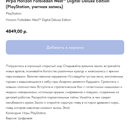
Игра Horizon Forbidden West™ Digital Deluxe Edition
(PlayStation, учетная запись)
PlayStation
Horizon Forbidden West™ Digital Deluxe Edition
4849,00
р.
Добавить в корзину
Погрузитесь в огромный открытый мир Открывайте дальние земли, встречайте
новых врагов, познавайте богатство различных культур и знакомьтесь с яркими
персонажами. Величественное окружение Исследуйте густые леса, затопленные
города и вздымающиеся к небу горы Америки далекого будущего. Сразитесь с
новыми опасностями Вступите в стратегические бои с гигантскими машинами и
людьми-наездниками, используя оружие, снаряжение и ловушки, созданные из
деталей роботов. Раскройте поразительные тайны Узнайте, в чем секрет
неизбежного краха Земли и откройте скрытую главу в истории древнего мира...
главу, которая навсегда изменит жизнь Элой.
Категория: Игры PlayStation
Версия: Цифровая