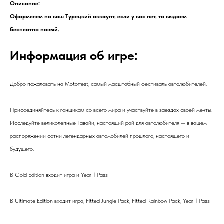
Описание:
Оформляем на ваш Турецкий аккаунт, если у вас нет, то выдаем
бесплатно новый.
Информация об игре:
Добро пожаловать на Motorfest, самый масштабный фестиваль автолюбителей.
Присоединяйтесь к гонщикам со всего мира и участвуйте в заездах своей мечты.
Исследуйте великолепные Гавайи, настоящий рай для автолюбителя — в вашем
распоряжении сотни легендарных автомобилей прошлого, настоящего и
будущего.
В Gold Edition входит игра и Year 1 Pass
В Ultimate Edition входит игра, Fitted Jungle Pack, Fitted Rainbow Pack, Year 1 Pass