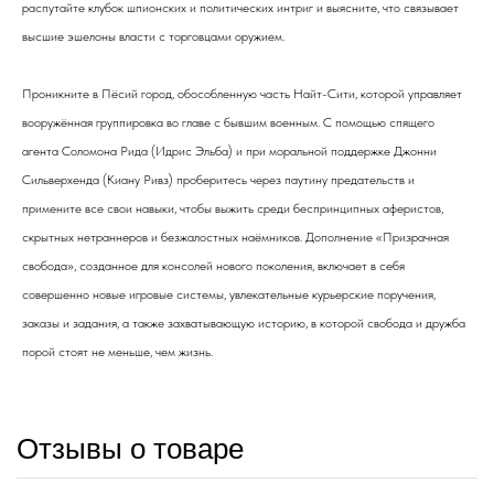
распутайте клубок шпионских и политических интриг и выясните, что связывает
высшие эшелоны власти с торговцами оружием.
Проникните в Пёсий город, обособленную часть Найт-Сити, которой управляет
вооружённая группировка во главе с бывшим военным. С помощью спящего
агента Соломона Рида (Идрис Эльба) и при моральной поддержке Джонни
Сильверхенда (Киану Ривз) проберитесь через паутину предательств и
примените все свои навыки, чтобы выжить среди беспринципных аферистов,
скрытных нетраннеров и безжалостных наёмников. Дополнение «Призрачная
свобода», созданное для консолей нового поколения, включает в себя
совершенно новые игровые системы, увлекательные курьерские поручения,
заказы и задания, а также захватывающую историю, в которой свобода и дружба
порой стоят не меньше, чем жизнь.
Отзывы о товаре