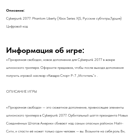
Описание:
Cyberpunk 2077: Phantom Liberty (Xbox Series X|S, Русские субтитры,Турция)
Цифровой код
Информация об игре:
«Призрачная свобода», новое дополнение для Cyberpunk 2077 в жанре
шпионского триллера. Оформите предзаказ, чтобы после выхода дополнения
получить игровой маслкар «Квадра Спорт Р-7 „Мститель“» .
ОПИСАНИЕ ИГРЫ
«Призрачная свобода» — это сюжетное дополнение, привносящее элементы
шпионского триллера в Cyberpunk 2077. Орбитальный шаттл президента Новых
Соединённых Штатов Америки сбивают над самым опасным районом Найт-
Сити, и спасти её может только один человек — вы. Возьмите на себя роль Ви,