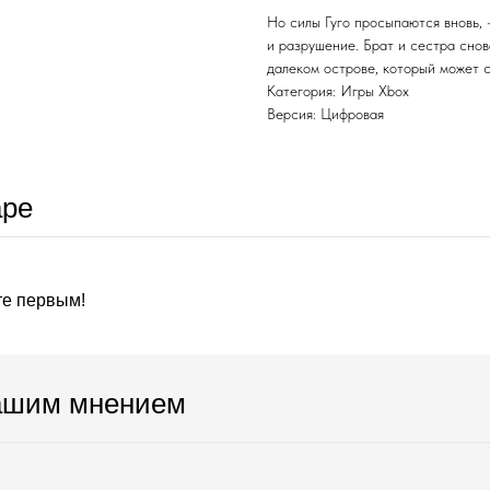
Но силы Гуго просыпаются вновь, 
и разрушение. Брат и сестра снов
далеком острове, который может с
Категория: Игры Xbox
Версия: Цифровая
аре
те первым!
ашим мнением