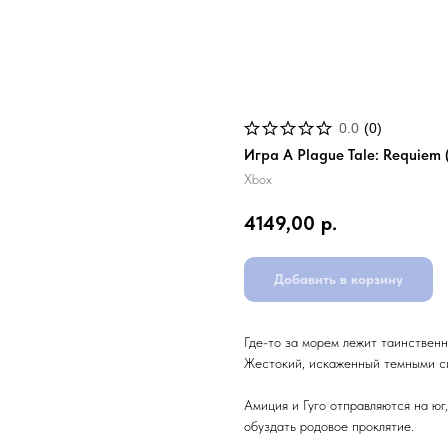
0.0
(
0
)
Игра A Plague Tale: Requiem (
Xbox
4149,00
р.
Добавить в корзину
Где-то за морем лежит таинствен
Жестокий, искаженный темными си
Амиция и Гуго отправляются на юг,
обуздать родовое проклятие.